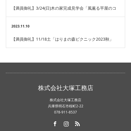
【満員御礼】3/24(日)木の家完成見学会「風薫る平屋のコ
ートハウス」明石市
2023.11.10
【満員御礼】11/18土「はりまの森ピクニック2023秋」
株式会社大塚工務店
株式会社大塚工務店
兵庫県明石市桜町2-22
078-911-8537
Facebook
Instagram
RSS