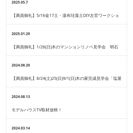
2025.05.7
【満員御礼】5/16金17土・湯布珪藻土DIY左官ワークショ
ップ＠押部谷FARMhouse
2025.01.20
【満員御礼】1/26(日)木のマンションリノベ見学会 明石
市
2024.08.20
【満員御礼】8/24(土)25(日)9/1(日)木の家完成見学会「塩屋
借景の家」神戸市垂水区
2024.08.13
モデルハウスTV取材放映！
2024.03.14