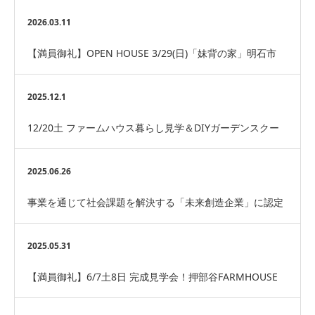
2026.03.11
【満員御礼】OPEN HOUSE 3/29(日)「妹背の家」明石市
2025.12.1
12/20土 ファームハウス暮らし見学＆DIYガーデンスクー
ル
2025.06.26
事業を通じて社会課題を解決する「未来創造企業」に認定
されました。
2025.05.31
【満員御礼】6/7土8日 完成見学会！押部谷FARMHOUSE