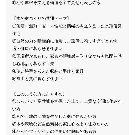
⑩柱や屋根を支える構造を全て見せた表しの家
【木の家つくりの共通テーマ】
①耐震・温熱・省エネ性能と情緒の両立を図った長期優良
住宅
②自然の力を積極的に活用し、設備に頼りすぎずとも快
適・健康に暮らせる住まい
③居場所が点在し、家族が距離感を取りながらも気配を感
じ心地よく暮らす工夫
④使い勝手を考えた収納と手作り家具
⑤風土と共に暮らす住まい
【このような方におすすめ】
①しっかりと高性能を担保した上で、上質な空間に住みた
い方
②その土地の立地を生かした家に住みたい方
③木や漆喰など自然素材の家に心地よく住みたい方
④パッシブデザインの住まいに興味のある方