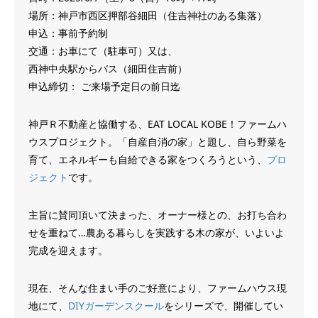
場所：神戸市西区押部谷細田（住吉神社のある集落）
申込：事前予約制
交通：お車にて（駐車可）又は、
西神中央駅からバス（細田住吉前）
申込締切： ご来場予定日の前日迄
神戸Ｒ不動産と協働する、EAT LOCAL KOBE！ファームハ
ウスプロジェクト。「自産自消の家」と題し、自ら野菜を
育て、エネルギーも自給できる家をつくろうという、
プロ
ジェクト
です。
主旨に賛同頂いて決まった、オーナー様との、お打ち合わ
せを重ねて…農ある暮らしを実践する木の家が、いよいよ
完成を迎えます。
現在、そんな住まい手のご好意により、ファームハウス現
地にて、
DIYガーデンスクール
をシリーズで、開催してい