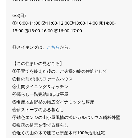
6/8(日)
①‪10:00-11:00‬ ②‪11:00-12:00‬③‪13:00-14:00‬ ④‪14:00-
15:00‬ ⑤‪15:00-16:00‬ ⑥‪16:00-17:00
◎メイキングは、
こちら
から。
【この住まいの見どころ】
①子育てを終えた後の、ご夫婦の終の住処として
②目の前が畑のファームハウス
③土間ダイニング＆キッチン
④暮らし一階完結のほぼ平屋
⑤名産地吉野杉の幅広ダイナミックな厚床
⑥薪ストーブのある暮らし
⑦錆色エンジの山小屋風情の渋いガルバリウム鋼板外壁
⑧集落の借景を愛でる暮らし
⑨近くの山の木で建てた‪県産木材100‬%活用住宅