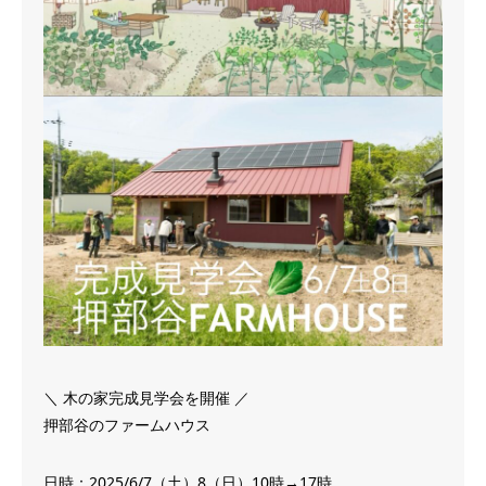
＼ 木の家完成見学会を開催 ／
押部谷のファームハウス
日時：‪2025/6/7（土）8（日）10時→17時