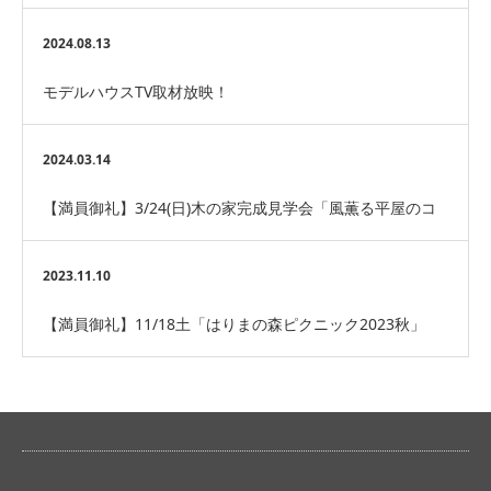
借景の家」神戸市垂水区
2024.08.13
モデルハウスTV取材放映！
2024.03.14
【満員御礼】3/24(日)木の家完成見学会「風薫る平屋のコ
ートハウス」明石市
2023.11.10
【満員御礼】11/18土「はりまの森ピクニック2023秋」