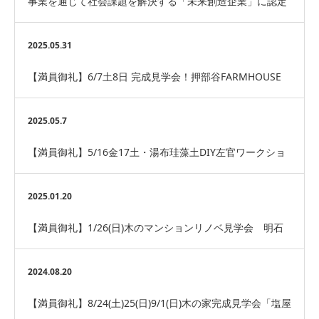
事業を通じて社会課題を解決する「未来創造企業」に認定
されました。
2025.05.31
【満員御礼】6/7土8日 完成見学会！押部谷FARMHOUSE
2025.05.7
【満員御礼】5/16金17土・湯布珪藻土DIY左官ワークショ
ップ＠押部谷FARMhouse
2025.01.20
【満員御礼】1/26(日)木のマンションリノベ見学会 明石
市
2024.08.20
【満員御礼】8/24(土)25(日)9/1(日)木の家完成見学会「塩屋