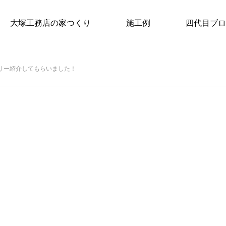
大塚工務店の家つくり
施工例
四代目ブロ
リー紹介してもらいました！
介してもらいました！