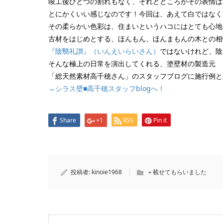
竣工後ひとつの割れもなく、それどどころがその表情は
とにかくいい感じなのです！今回は、あえて白ではなく
その柔らかい色彩は、住まいというハコにはとても心地
古材をはじめとする、ほんもん、ほんまもんの木との相
『陰翳礼讃』（いんえいらいさん）
ではないけれど、陰
そんな極上の日常を演出してくれる、塗壁材の製造元
「総天然素材高千穂さん」のスタッフブログに施行例と
→シラス壁■高千穂スタッフblogへ！
Share
+1
RSS
Pin it
投稿者:
kinoie1968
＋載せてもらいました