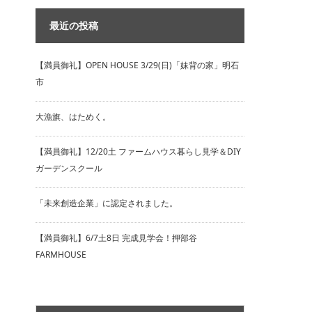
最近の投稿
【満員御礼】OPEN HOUSE 3/29(日)「妹背の家」明石
市
大漁旗、はためく。
【満員御礼】12/20土 ファームハウス暮らし見学＆DIY
ガーデンスクール
「未来創造企業」に認定されました。
【満員御礼】6/7土8日 完成見学会！押部谷
FARMHOUSE