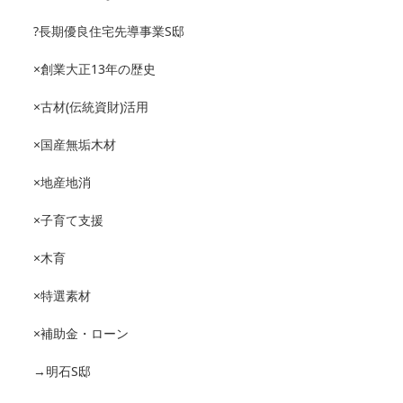
?長期優良住宅先導事業S邸
×創業大正13年の歴史
×古材(伝統資財)活用
×国産無垢木材
×地産地消
×子育て支援
×木育
×特選素材
×補助金・ローン
→明石S邸