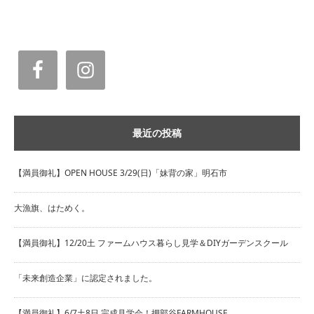
最近の投稿
【満員御礼】OPEN HOUSE 3/29(日)「妹背の家」明石市
大漁旗、はためく。
【満員御礼】12/20土 ファームハウス暮らし見学＆DIYガーデンスクール
「未来創造企業」に認定されました。
【満員御礼】6/7土8日 完成見学会！押部谷FARMHOUSE