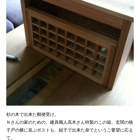
杉の木で出来た郵便受け。
Ｎさんの家のための、建具職人高木さん特製のこの箱。玄関の格
子戸の横に並ぶポストも、組子で出来た扉でというご要望に応え
て。