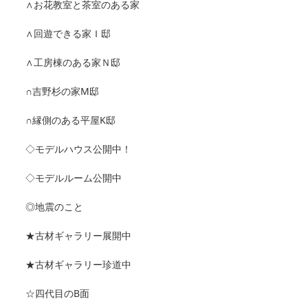
∧お花教室と茶室のある家
∧回遊できる家Ｉ邸
∧工房棟のある家Ｎ邸
∩吉野杉の家M邸
∩縁側のある平屋K邸
◇モデルハウス公開中！
◇モデルルーム公開中
◎地震のこと
★古材ギャラリー展開中
★古材ギャラリー珍道中
☆四代目のB面