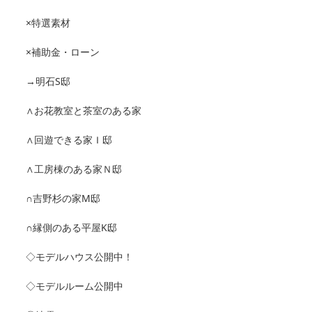
×特選素材
×補助金・ローン
→明石S邸
∧お花教室と茶室のある家
∧回遊できる家Ｉ邸
∧工房棟のある家Ｎ邸
∩吉野杉の家M邸
∩縁側のある平屋K邸
◇モデルハウス公開中！
◇モデルルーム公開中