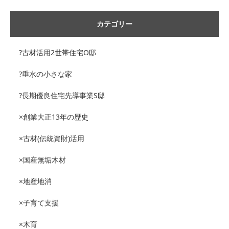
カテゴリー
?古材活用2世帯住宅O邸
?垂水の小さな家
?長期優良住宅先導事業S邸
×創業大正13年の歴史
×古材(伝統資財)活用
×国産無垢木材
×地産地消
×子育て支援
×木育