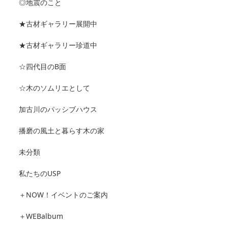
◎地震のこと
★古材ギャラリー展開中
★古材ギャラリー珍道中
☆四代目のB面
☆木のソムリエとして
加古川のパッシブハウス
播磨の風土と暮らす木の家
未分類
私たちのUSP
＋NOW！イベントのご案内
＋WEBalbum