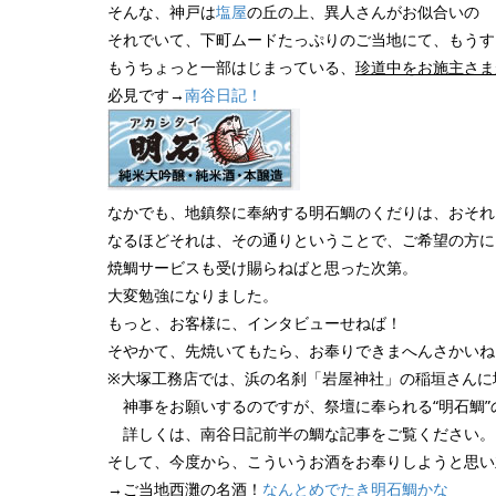
そんな、神戸は
塩屋
の丘の上、異人さんがお似合いの
それでいて、下町ムードたっぷりのご当地にて、もうす
もうちょっと一部はじまっている、
珍道中をお施主さま
必見です→
南谷日記！
なかでも、地鎮祭に奉納する明石鯛のくだりは、おそれ
なるほどそれは、その通りということで、ご希望の方に
焼鯛サービスも受け賜らねばと思った次第。
大変勉強になりました。
もっと、お客様に、インタビューせねば！
そやかて、先焼いてもたら、お奉りできまへんさかいね
※大塚工務店では、浜の名刹「岩屋神社」の稲垣さんに
神事をお願いするのですが、祭壇に奉られる“明石鯛”
詳しくは、南谷日記前半の鯛な記事をご覧ください。
そして、今度から、こういうお酒をお奉りしようと思い
→ご当地西灘の名酒！
なんとめでたき明石鯛かな