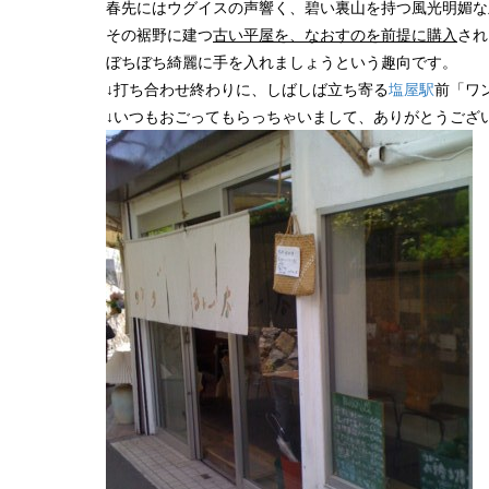
春先にはウグイスの声響く、碧い裏山を持つ風光明媚な
その裾野に建つ
古い平屋を、なおすのを前提に購入
され
ぼちぼち綺麗に手を入れましょうという趣向です。
↓打ち合わせ終わりに、しばしば立ち寄る
塩屋駅
前「ワ
↓いつもおごってもらっちゃいまして、ありがとうござ