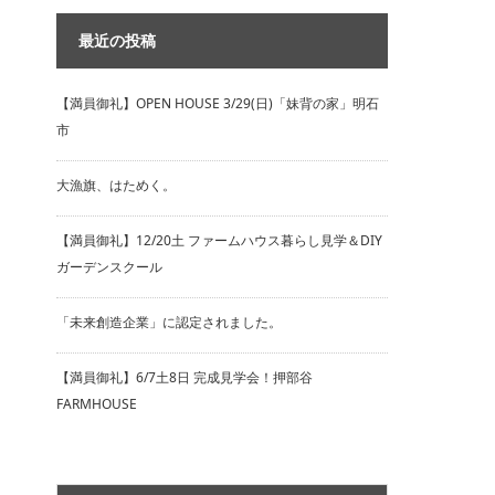
最近の投稿
【満員御礼】OPEN HOUSE 3/29(日)「妹背の家」明石
市
大漁旗、はためく。
【満員御礼】12/20土 ファームハウス暮らし見学＆DIY
ガーデンスクール
「未来創造企業」に認定されました。
【満員御礼】6/7土8日 完成見学会！押部谷
FARMHOUSE