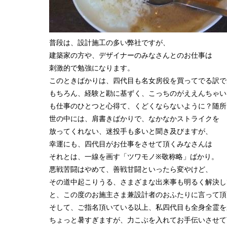
普段は、設計施工の多い弊社ですが、
建築家の方や、デザイナーのみなさんとのお仕事は
刺激的で勉強になります。
このときばかりは、四代目も名女房役を買ってでる訳で
もちろん、経験と勘に基ずく、こっちのがええんちゃい
も仕事のひとつと心得て、くどくならないように？随所
世の中には、肩書きばかりで、なかなかストライクを
放ってくれない、迷投手も多いと聞き及びますが、
幸運にも、四代目がお仕事をさせて頂くみなさんは
それとは、一線を画す「ツワモノ※敬称略」ばかり。
悪戦苦闘はやめて、善戦甘闘といったら変やけど、
その道中起こりうる、さまざまな出来事も明るく解決し
と、この度のお施主さま兼設計者のおふたりに言って頂
そして、ご指名頂いている以上、私四代目も全身全霊を
ちょっと暑すぎますが、力こぶを入れてお手伝いさせて