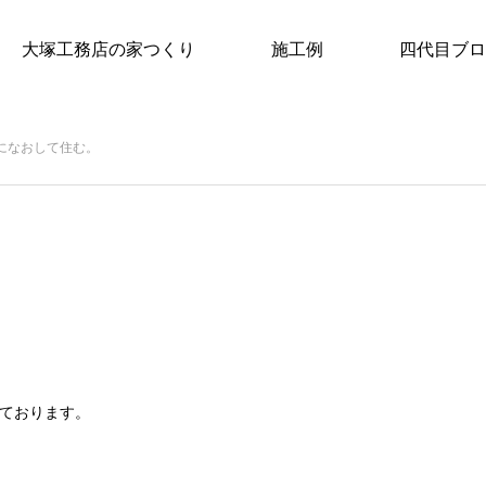
大塚工務店の家つくり
施工例
四代目ブロ
になおして住む。
して住む。
ております。