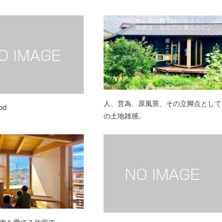
人、営為、原風景、その立脚点として
od
の土地雑感。