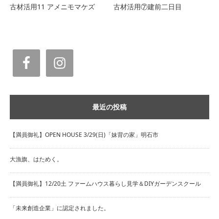
古材活用11 アメニモマケズ
古材活用⑦建前二日目
最近の投稿
【満員御礼】OPEN HOUSE 3/29(日)「妹背の家」明石市
大漁旗、はためく。
【満員御礼】12/20土 ファームハウス暮らし見学＆DIYガーデンスクール
「未来創造企業」に認定されました。