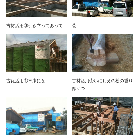
古材活用⑥引き立ってあって
甍
古瓦活用①車庫に瓦
古材活用①いにしえの松の香り
際立つ