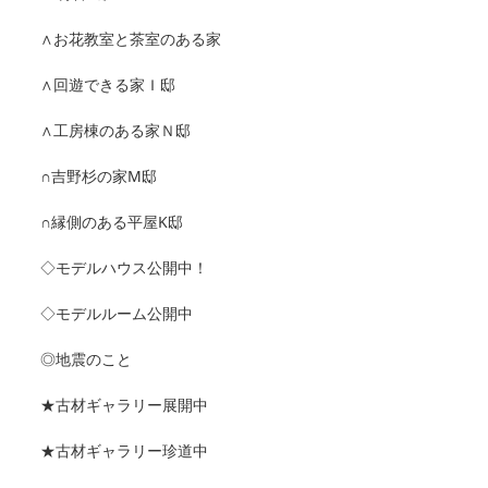
∧お花教室と茶室のある家
∧回遊できる家Ｉ邸
∧工房棟のある家Ｎ邸
∩吉野杉の家M邸
∩縁側のある平屋K邸
◇モデルハウス公開中！
◇モデルルーム公開中
◎地震のこと
★古材ギャラリー展開中
★古材ギャラリー珍道中