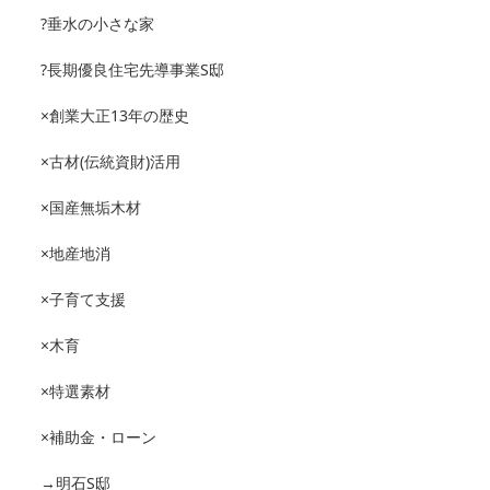
?垂水の小さな家
?長期優良住宅先導事業S邸
×創業大正13年の歴史
×古材(伝統資財)活用
×国産無垢木材
×地産地消
×子育て支援
×木育
×特選素材
×補助金・ローン
→明石S邸