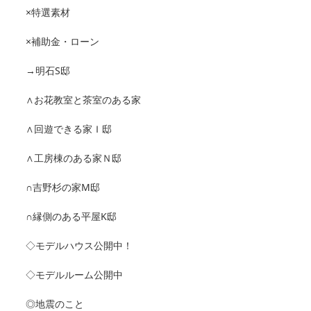
×特選素材
×補助金・ローン
→明石S邸
∧お花教室と茶室のある家
∧回遊できる家Ｉ邸
∧工房棟のある家Ｎ邸
∩吉野杉の家M邸
∩縁側のある平屋K邸
◇モデルハウス公開中！
◇モデルルーム公開中
◎地震のこと