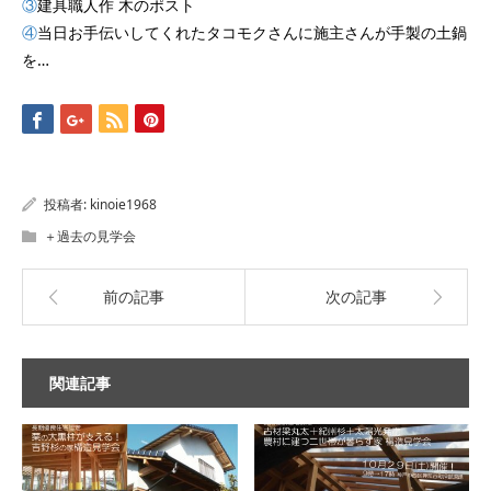
③
建具職人作 木のポスト
④
当日お手伝いしてくれたタコモクさんに施主さんが手製の土鍋
を…
投稿者:
kinoie1968
＋過去の見学会
前の記事
次の記事
関連記事