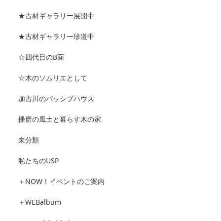
★古材ギャラリー展開中
★古材ギャラリー珍道中
☆四代目のB面
☆木のソムリエとして
加古川のパッシブハウス
播磨の風土と暮らす木の家
未分類
私たちのUSP
＋NOW！イベントのご案内
＋WEBalbum