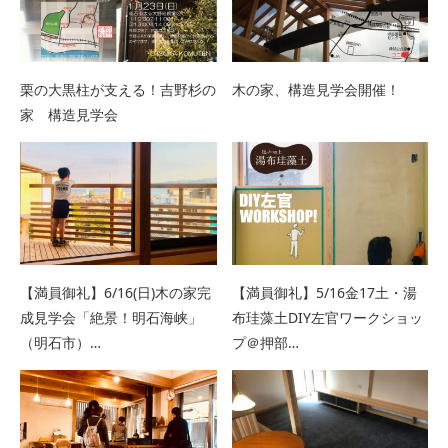
栗の大黒柱が支える！吉野杉の
木の家、構造見学会開催！
家 構造見学会
【満員御礼】6/16(日)木の家完
【満員御礼】5/16金17土・湯
成見学会「絶景！明石海峡」
布珪藻土DIY左官ワークショッ
（明石市）…
プ＠押部…