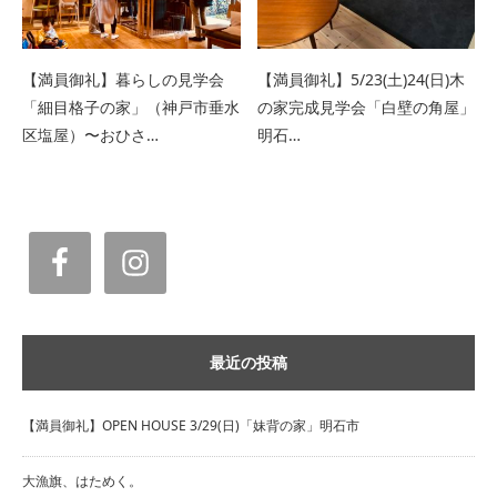
【満員御礼】暮らしの見学会
【満員御礼】5/23(土)24(日)木
「細目格子の家」（神戸市垂水
の家完成見学会「白壁の角屋」
区塩屋）〜おひさ…
明石…
最近の投稿
【満員御礼】OPEN HOUSE 3/29(日)「妹背の家」明石市
大漁旗、はためく。