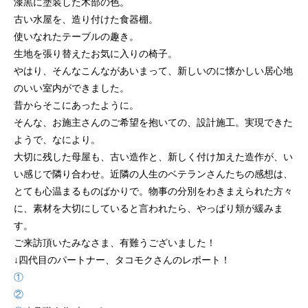
漆黒に塗装した木部の色。
古い水屋を、造り付けた食器棚。
使いなれたテーブルの趣き。
生地を張り替えたお気に入りの椅子。
やはり、そんなこんながあいまって、新しいのに懐かしい居心地
のいい室内ができました。
昔からそこにあったように。
そんな、お施主さんのご希望を抱いての、設計施工。実現できた
ようで、なにより。
大切に残した母屋も、古い造作と、新しく付け加えた造作が、い
い感じで隣り合わせ。近隣の人生のベテランさんたちの感想は、
とても心温まるものばかりで。物事の分別をわきまえられた方々
に、素材を大切にしていると言われたら、やっぱり頬が緩みま
す。
ご来訪頂いたみなさま、有難うございました！
↓四代目のパートナー、タコモクさんのレポート！
①
②