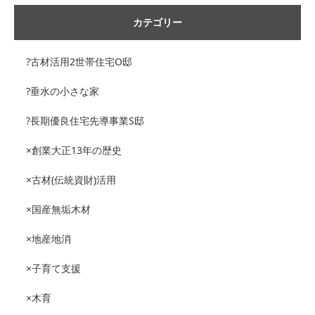
カテゴリー
?古材活用2世帯住宅O邸
?垂水の小さな家
?長期優良住宅先導事業S邸
×創業大正13年の歴史
×古材(伝統資財)活用
×国産無垢木材
×地産地消
×子育て支援
×木育