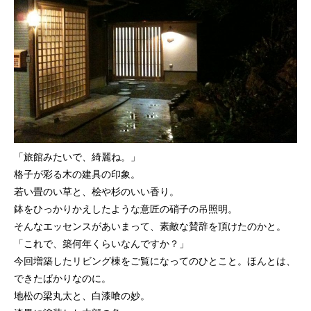
「旅館みたいで、綺麗ね。」
格子が彩る木の建具の印象。
若い畳のい草と、桧や杉のいい香り。
鉢をひっかりかえしたような意匠の硝子の吊照明。
そんなエッセンスがあいまって、素敵な賛辞を頂けたのかと。
「これで、築何年くらいなんですか？」
今回増築したリビング棟をご覧になってのひとこと。ほんとは、
できたばかりなのに。
地松の梁丸太と、白漆喰の妙。