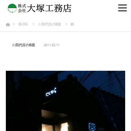
BLOG
☆四代目のB面
粋
ホーム
☆四代目のB面
2011.05.11
粋