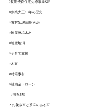
?長期優良住宅先導事業S邸
×創業大正13年の歴史
×古材(伝統資財)活用
×国産無垢木材
×地産地消
×子育て支援
×木育
×特選素材
×補助金・ローン
→明石S邸
∧お花教室と茶室のある家