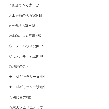
∧回遊できる家Ｉ邸
∧工房棟のある家Ｎ邸
∩吉野杉の家M邸
∩縁側のある平屋K邸
◇モデルハウス公開中！
◇モデルルーム公開中
◎地震のこと
★古材ギャラリー展開中
★古材ギャラリー珍道中
☆四代目のB面
☆木のソムリエとして