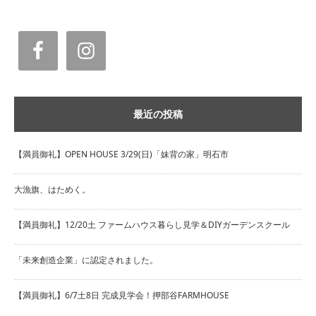
最近の投稿
【満員御礼】OPEN HOUSE 3/29(日)「妹背の家」明石市
大漁旗、はためく。
【満員御礼】12/20土 ファームハウス暮らし見学＆DIYガーデンスクール
「未来創造企業」に認定されました。
【満員御礼】6/7土8日 完成見学会！押部谷FARMHOUSE